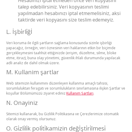
Hesabınızı iptal etmeden önce veri kopyasını
talep edebilirsiniz. Veri kopyasının teslimi
yapılmadan hesabınızı iptal etmemelisiniz, aksi
taktirde veri kopyasını size teslim edemeyiz.
L. İşbi̇rli̇ğİ
Veri koruma ile ilgili şartların sağlama konusunda sizinle işbirliği
yapacağız, örneğin, veri öznesinin veri haklarının etkin bir biçimde
gerçekleşmesini taahhüt ettiğinizde (erişim, düzeltme, silme, bloke
etme, itiraz), buna olay yönetimi, güvenlik ihlali durumunda yapılacak
adli analiz de dahil olmak üzere.
M. Kullanim şartlar
Web sitemizin kullanımını düzenleyen kullanma amaçlı tahsisi,
sorumluluktan feragatı ve sorumlulukların sınırlamasına ilişkin Şartlar ve
koşullar Bölümümüzü ziyaret ediniz
Kullanım Şartları
.
N. Onayiniz
Sitemizi kullanarak, bu Gizlilik Politikasına ve Çerezlerimize otomatik
olarak onay vermiş olursunuz.
O. Gi̇zli̇li̇k poli̇ti̇kamizin değİşti̇ri̇lmesi̇