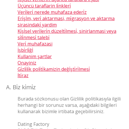
Üçüncü taraflarin li̇nkleri̇
Veri̇leri̇ nerede muhafaza ederi̇z
Eri̇şİm, veri̇ aktarmasi, mi̇grasyon ve aktarma
sirasindaki̇ yardim
Ki̇şİsel veri̇leri̇n düzelti̇lmesi̇, sinirlanmasi veya
si̇li̇nmesi̇ talebi̇
Veri̇ muhafazasi
İşbi̇rli̇ğİ
Kullanim şartlar
Onayiniz
Gi̇zli̇li̇k poli̇ti̇kamizin değİşti̇ri̇lmesi̇
İti̇raz
A. Bi̇z ki̇mi̇z
Burada sözkonusu olan Gizlilik politikasıyla ilgili
herhangi bir sorunuz varsa, aşağıdaki bilgileri
kullanarak bizimle irtibata geçebilirsiniz.
Dating Factory