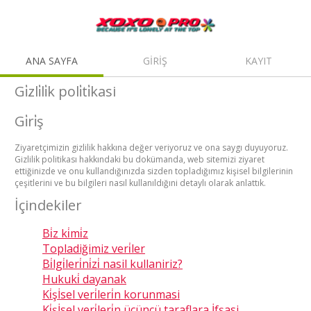
ANA SAYFA
GİRİŞ
KAYIT
Gi̇zli̇li̇k poli̇ti̇kasi
Gi̇ri̇ş
Ziyaretçimizin gizlilik hakkına değer veriyoruz ve ona saygı duyuyoruz.
Gizlilik politikası hakkındaki bu dokümanda, web sitemizi ziyaret
ettiğinizde ve onu kullandığınızda sizden topladığımız kişisel bilgilerinin
çeşitlerini ve bu bilgileri nasıl kullanıldığıni detaylı olarak anlattık.
İçindekiler
Bi̇z ki̇mi̇z
Topladiğimiz veri̇ler
Bi̇lgi̇leri̇ni̇zi̇ nasil kullaniriz?
Hukuki̇ dayanak
Ki̇şİsel veri̇leri̇n korunmasi
Ki̇şİsel veri̇leri̇n üçüncü taraflara İfşasi