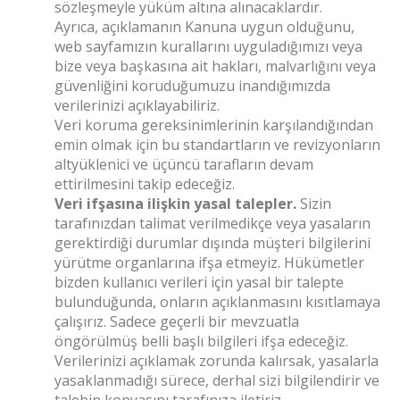
sözleşmeyle yüküm altına alınacaklardır.
Ayrıca, açıklamanın Kanuna uygun olduğunu,
web sayfamızın kurallarını uyguladığımızı veya
bize veya başkasına ait hakları, malvarlığını veya
güvenliğini koruduğumuzu inandığımızda
verilerinizi açıklayabiliriz.
Veri koruma gereksinimlerinin karşılandığından
emin olmak için bu standartların ve revizyonların
altyüklenici ve üçüncü tarafların devam
ettirilmesini takip edeceğiz.
Veri ifşasına ilişkin yasal talepler.
Sizin
tarafınızdan talimat verilmedikçe veya yasaların
gerektirdiği durumlar dışında müşteri bilgilerini
yürütme organlarına ifşa etmeyiz. Hükümetler
bizden kullanıcı verileri için yasal bir talepte
bulunduğunda, onların açıklanmasını kısıtlamaya
çalışırız. Sadece geçerli bir mevzuatla
öngörülmüş belli başlı bilgileri ifşa edeceğiz.
Verilerinizi açıklamak zorunda kalırsak, yasalarla
yasaklanmadığı sürece, derhal sizi bilgilendirir ve
talebin kopyasını tarafınıza iletiriz.