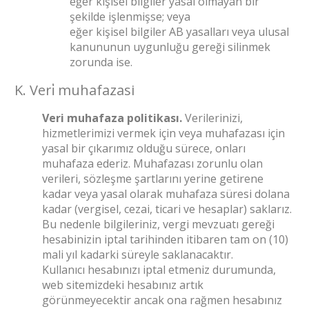
eğer kişisel bilgiler yasal olmayan bir
şekilde işlenmişse; veya
eğer kişisel bilgiler AB yasalları veya ulusal
kanununun uygunluğu gereği silinmek
zorunda ise.
K. Veri̇ muhafazasi
Veri muhafaza politikası.
Verilerinizi,
hizmetlerimizi vermek için veya muhafazası için
yasal bir çıkarımız olduğu sürece, onları
muhafaza ederiz. Muhafazası zorunlu olan
verileri, sözleşme şartlarını yerine getirene
kadar veya yasal olarak muhafaza süresi dolana
kadar (vergisel, cezai, ticari ve hesaplar) saklarız.
Bu nedenle bilgileriniz, vergi mevzuatı gereği
hesabinizin iptal tarihinden itibaren tam on (10)
mali yıl kadarki süreyle saklanacaktır.
Kullanıcı hesabınızı iptal etmeniz durumunda,
web sitemizdeki hesabınız artık
görünmeyecektir ancak ona rağmen hesabınız