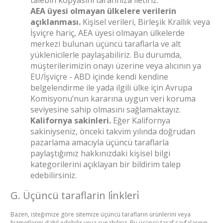
AEA üyesi olmayan ülkelere verilerin
açıklanması.
Kişisel verileri, Birleşik Krallık veya
İşviçre hariç, AEA üyesi olmayan ülkelerde
merkezi bulunan üçüncü taraflarla ve alt
yüklenicilerle paylaşabiliriz. Bu durumda,
müşterilerimizin onayı üzerine veya alıcının ya
EU/İşviçre - ABD içinde kendi kendine
belgelendirme ile yada ilgili ülke için Avrupa
Komisyonu’nun kararına uygun veri koruma
seviyesine sahip olmasını sağlamaktayız.
Kalifornya sakinleri.
Eğer Kalifornya
sakiniyseniz, önceki takvim yılında doğrudan
pazarlama amacıyla üçüncü taraflarla
paylaştığımız hakkınızdaki kişisel bilgi
kategorilerini açıklayan bir bildirim talep
edebilirsiniz.
G. Üçüncü taraflarin li̇nkleri̇
Bazen, isteğimize göre sitemize üçüncü tarafların ürünlerini veya
hizmetlerini dahil edebilir veya sunabiliriz. Bu üçüncü taraf sayfalarının