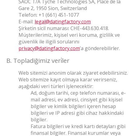
SAOC T/A Tyche Technologies SA, Place de la
Gare 2, 1950 Sion, Switzerland
Telefon: +1 (661) 451-1077
E-mail:
legal@datingfactory.com
Şirketin sicil numarası: CHE-443.630.418.
Müşterilerimiz, kişisel veri koruma, gizlilik ve
güvenlik ile iligili sorularını
privacy@datingfactory.com
’a gönderebilirler.
B. Topladiğimiz veri̇ler
Web sitemizi anonim olarak ziyaret edebilirsiniz.
Web sitemize kayıt olmaya karar verirseniz,
aşağıdaki veri türleri işlenecektir:
Ad, doğum tarihi, cep telefon numarası, e-
mail adresi, ev adresi, cinsiyet gibi kişisel
bilgiler ve kimlik bilgileri içeren hesap
bilgileri ve IP adresi gibi cihaz hakkindaki
bilgiler.
Fatura bilgileri ve kredi kartı detayları gibi
finansal bilgiler. Finansal kurumlar veya