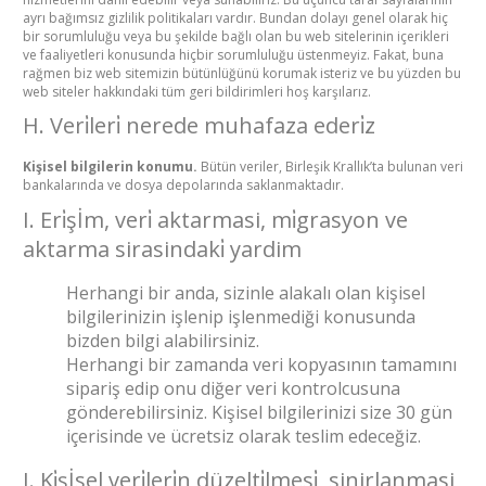
ayrı bağımsız gizlilik politikaları vardır. Bundan dolayı genel olarak hiç
bir sorumluluğu veya bu şekilde bağlı olan bu web sitelerinin içerikleri
ve faaliyetleri konusunda hiçbir sorumluluğu üstenmeyiz. Fakat, buna
rağmen biz web sitemizin bütünlüğünü korumak isteriz ve bu yüzden bu
web siteler hakkındaki tüm geri bildirimleri hoş karşılarız.
H. Veri̇leri̇ nerede muhafaza ederi̇z
Kişisel bilgilerin konumu.
Bütün veriler, Birleşik Krallık’ta bulunan veri
bankalarında ve dosya depolarında saklanmaktadır.
I. Eri̇şİm, veri̇ aktarmasi, mi̇grasyon ve
aktarma sirasindaki̇ yardim
Herhangi bir anda, sizinle alakalı olan kişisel
bilgilerinizin işlenip işlenmediği konusunda
bizden bilgi alabilirsiniz.
Herhangi bir zamanda veri kopyasının tamamını
sipariş edip onu diğer veri kontrolcusuna
gönderebilirsiniz. Kişisel bilgilerinizi size 30 gün
içerisinde ve ücretsiz olarak teslim edeceğiz.
J. Ki̇şİsel veri̇leri̇n düzelti̇lmesi̇, sinirlanmasi